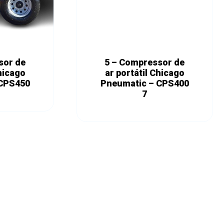
sor de
5 – Compressor de
Chicago
ar portátil Chicago
 CPS450
Pneumatic – CPS400
7