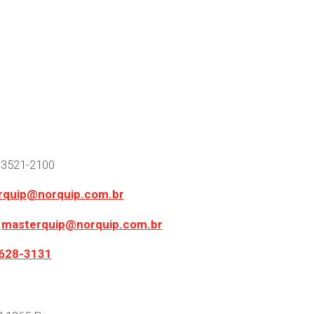
 3521-2100
rquip@norquip.com.br
:
masterquip@norquip.com.br
9628-3131