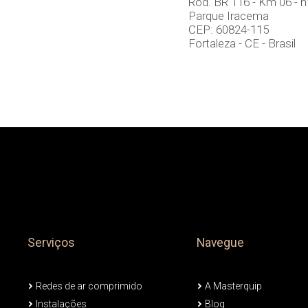
Rod. BR 116 - Km 06 - n
Parque Iracema
CEP: 60824-115
Fortaleza - CE - Brasil
Serviços
Navegue
Redes de ar comprimido
A Masterquip
Instalações
Blog