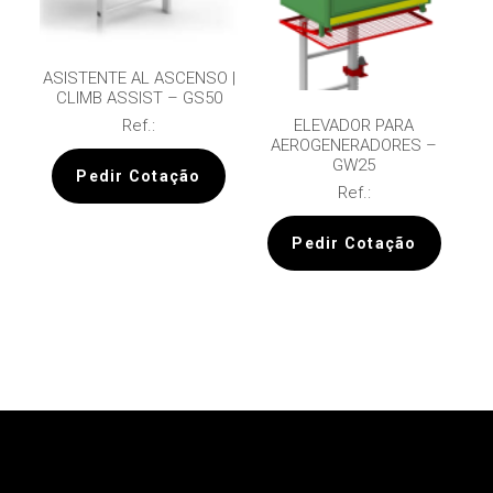
ASISTENTE AL ASCENSO |
CLIMB ASSIST – GS50
ELEVADOR PARA
Ref.:
AEROGENERADORES –
GW25
Pedir Cotação
Ref.:
Pedir Cotação