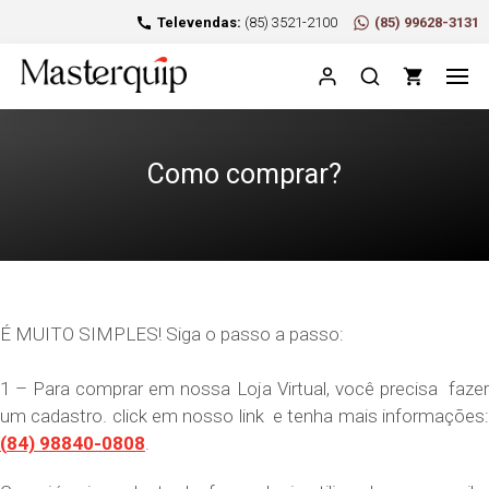
Televendas:
(85) 3521-2100
(85) 99628-3131
Como comprar?
É MUITO SIMPLES! Siga o passo a passo:
1 – Para comprar em nossa Loja Virtual, você precisa fazer
um cadastro. click em nosso link e tenha mais informações:
(
84) 98840-0808
.