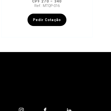
CPF 270 – 340
Ref.: MTQP-016
Pedir Cotação