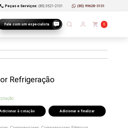
Peças e Serviços:
(85) 3521-2101
(85) 99628-3131
Fale com um especialista
0
or Refrigeração
 cotação
Adicionar à cotação
Adicionar e finalizar
rias:
Compressores
,
Compressores Elétricos