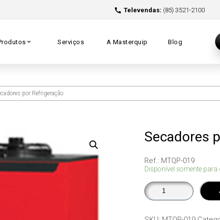
Televendas:
(85) 3521-2100
Produtos
Serviços
A Masterquip
Blog
cadores por Refrigeração
Secadores p
Ref.: MTQP-019
Disponível somente para
Secadores
por
Refrigeração
quantidade
SKU:
MTQP-019
Catego