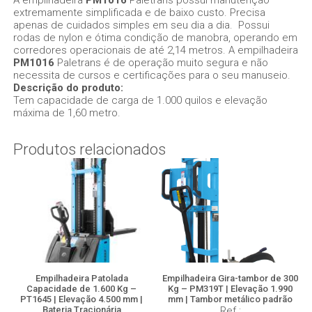
A empilhadeira
PM1016
Paletrans possui manutenção
extremamente simplificada e de baixo custo. Precisa
apenas de cuidados simples em seu dia a dia. Possui
rodas de nylon e ótima condição de manobra, operando em
corredores operacionais de até 2,14 metros. A empilhadeira
PM1016
Paletrans é de operação muito segura e não
necessita de cursos e certificações para o seu manuseio.
Descrição do produto:
Tem capacidade de carga de 1.000 quilos e elevação
máxima de 1,60 metro.
Produtos relacionados
Empilhadeira Patolada
Empilhadeira Gira-tambor de 300
Capacidade de 1.600 Kg –
Kg – PM319T | Elevação 1.990
PT1645 | Elevação 4.500 mm |
mm | Tambor metálico padrão
Bateria Tracionária
Ref.: