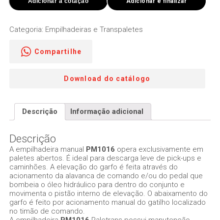
Kg
Adicionar à cotação
Adicionar e finalizar
-
PM1016
|
Categoria:
Empilhadeiras e Transpaletes
Elevação
1.600
Compartilhe
mm
|
Largura
Download do catálogo
dos
garfos
560
mm
Descrição
Informação adicional
quantidade
Descrição
A empilhadeira manual
PM1016
opera exclusivamente em
paletes abertos. É ideal para descarga leve de pick-ups e
caminhões. A elevação do garfo é feita através do
acionamento da alavanca de comando e/ou do pedal que
bombeia o óleo hidráulico para dentro do conjunto e
movimenta o pistão interno de elevação. O abaixamento do
garfo é feito por acionamento manual do gatilho localizado
no timão de comando.