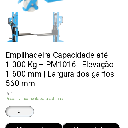
Empilhadeira Capacidade até
1.000 Kg – PM1016 | Elevação
1.600 mm | Largura dos garfos
560 mm
Ref.:
Disponível somente para cotação
Empilhadeira
Capacidade
até
1.000