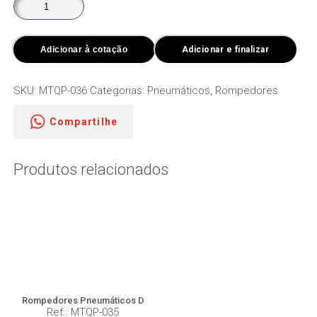
Pneumáticos
T
quantidade
Adicionar à cotação
Adicionar e finalizar
SKU:
MTQP-036
Categorias:
Pneumáticos
,
Rompedores
Compartilhe
Produtos relacionados
Rompedores Pneumáticos D
Ref.: MTQP-035