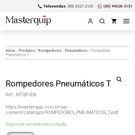
Televendas:
(85) 3521-2100
(85) 99628-3131
Início
/
Produtos
/
Rompedores
/
Pneumáticos
/ Rompedores
Pneumáticos T
Rompedores Pneumáticos T
Ref.: MTQP-036
https://masterquip.com.br/wp-
content/catalogos/ROMPEDORES_PNEUMATICOS_T.pdf
Disponível somente para cotação
Rompedores