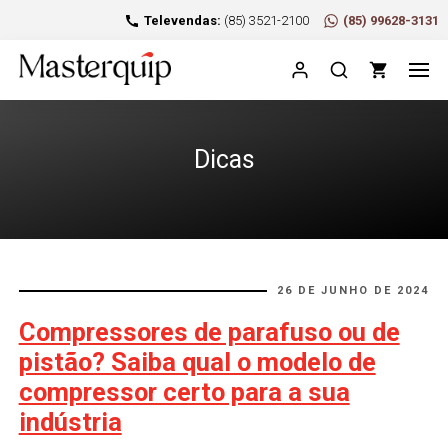
Televendas:
(85) 3521-2100
(85) 99628-3131
Dicas
26 DE JUNHO DE 2024
Compressores de parafuso ou de
pistão? Saiba qual o modelo de
compressor certo para a sua
indústria